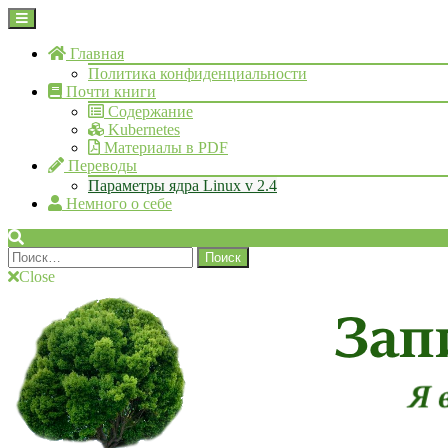
Skip
Open
to
Menu
content
Главная
Политика конфиденциальности
Почти книги
Содержание
Kubernetes
Материалы в PDF
Переводы
Параметры ядра Linux v 2.4
Немного о себе
Search
Найти:
Close