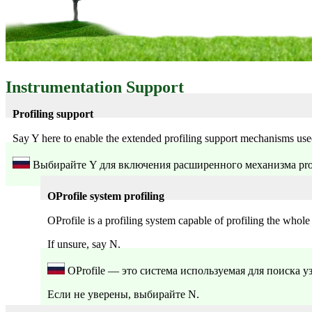
Я вижу Мир, Мир видит меня
Instrumentation Support
Записки Линуксоида
Profiling support
Say Y here to enable the extended profiling support mechanisms used
Выбирайте Y для включения расширенного механизма profi
OProfile system profiling
OProfile is a profiling system capable of profiling the whole 
If unsure, say N.
OProfile — это система используемая для поиска у
Если не уверены, выбирайте N.