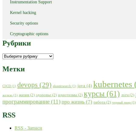
Instrumentation Support
Kernel hacking
Security options
Cryptographic options
Рубрики
Рубрики
Метки
kubernetes
devops
(29)
java
(4)
CI|CD
(1)
ekasticsearch
(1)
курсы
(61)
жизня
(2)
здоровье
(2)
идиотизмы
(2)
логи
(2)
железо
(1)
программирование
(11)
про жизнь
(7)
работа
(2)
черный пиар
(1)
RSS
RSS - Записи