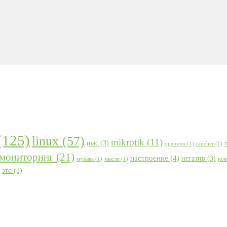
(125)
linux
(57)
mikrotik
(11)
mac
(3)
openvpn
(1)
rancher
(1)
мониторинг
(21)
настроение
(4)
негатив
(3)
музыка
(1)
мысли
(1)
нов
это
(3)