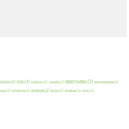
виртуалки
(5)
voip
(3)
routing
(2)
windows
(1)
youtube
(1)
документация
(1)
позитив
(2)
ости
(1)
переводы
(1)
почта
(1)
приколы
(1)
прог
(1)