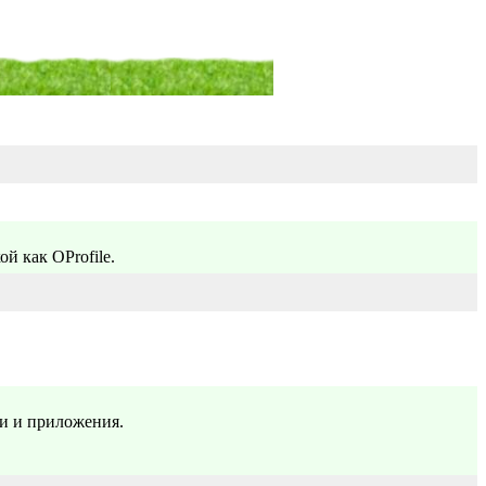
й как OProfile.
ки и приложения.