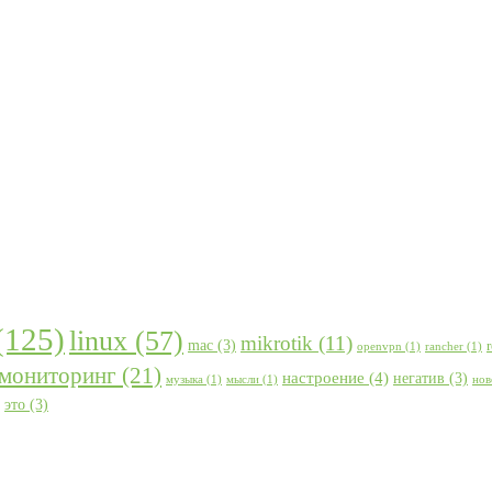
(125)
linux
(57)
mikrotik
(11)
mac
(3)
openvpn
(1)
rancher
(1)
мониторинг
(21)
настроение
(4)
негатив
(3)
музыка
(1)
мысли
(1)
нов
это
(3)