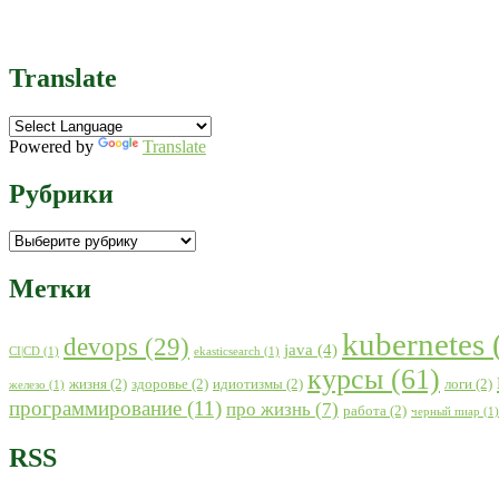
Translate
Powered by
Translate
Рубрики
Рубрики
Метки
kubernetes
devops
(29)
java
(4)
CI|CD
(1)
ekasticsearch
(1)
курсы
(61)
жизня
(2)
здоровье
(2)
идиотизмы
(2)
логи
(2)
железо
(1)
программирование
(11)
про жизнь
(7)
работа
(2)
черный пиар
(1)
RSS