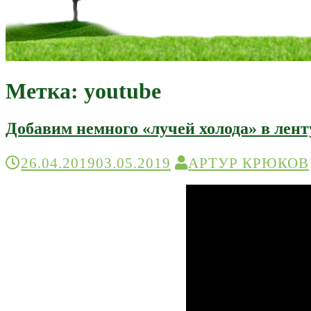
Я вижу Мир, Мир видит меня
Записки Линуксоида
Метка:
youtube
Добавим немного «лучей холода» в лент
26.04.2019
03.05.2019
АРТУР КРЮКОВ