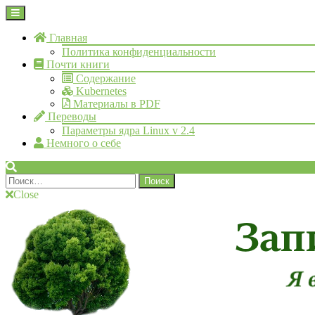
Skip
Open
to
Menu
content
Главная
Политика конфиденциальности
Почти книги
Содержание
Kubernetes
Материалы в PDF
Переводы
Параметры ядра Linux v 2.4
Немного о себе
Search
Найти:
Close