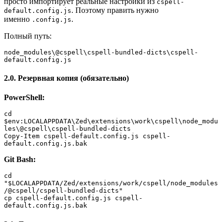
просто импортирует реальные настройки из
cspell-
. Поэтому править нужно
default.config.js
именно
.
.config.js
Полный путь:
node_modules\@cspell\cspell-bundled-dicts\cspell-
default.config.js
2.0. Резервная копия (обязательно)
PowerShell:
cd 
$env:LOCALAPPDATA\Zed\extensions\work\cspell\node_modu
les\@cspell\cspell-bundled-dicts

Copy-Item cspell-default.config.js cspell-
default.config.js.bak
Git Bash:
cd 
"$LOCALAPPDATA/Zed/extensions/work/cspell/node_modules
/@cspell/cspell-bundled-dicts"

cp cspell-default.config.js cspell-
default.config.js.bak