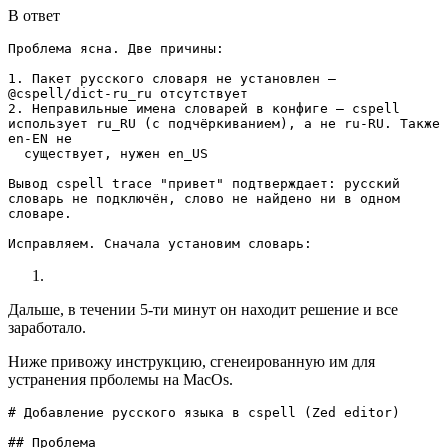
В ответ
Проблема ясна. Две причины:

1. Пакет русского словаря не установлен — 
@cspell/dict-ru_ru отсутствует

2. Неправильные имена словарей в конфиге — cspell 
использует ru_RU (с подчёркиванием), а не ru-RU. Также 
en-EN не

  существует, нужен en_US

Вывод cspell trace "привет" подтверждает: русский 
словарь не подключён, слово не найдено ни в одном 
словаре.

Исправляем. Сначала установим словарь:
Дальше, в течении 5-ти минут он находит решение и все
заработало.
Ниже привожу инструкцию, сгенеированную им для
устранения прболемы на MacOs.
# Добавление русского языка в cspell (Zed editor)

## Проблема
