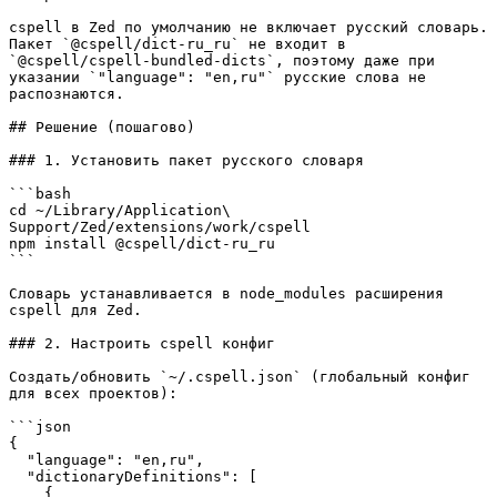
cspell в Zed по умолчанию не включает русский словарь. 
Пакет `@cspell/dict-ru_ru` не входит в 
`@cspell/cspell-bundled-dicts`, поэтому даже при 
указании `"language": "en,ru"` русские слова не 
распознаются.

## Решение (пошагово)

### 1. Установить пакет русского словаря

```bash

cd ~/Library/Application\ 
Support/Zed/extensions/work/cspell

npm install @cspell/dict-ru_ru

```

Словарь устанавливается в node_modules расширения 
cspell для Zed.

### 2. Настроить cspell конфиг

Создать/обновить `~/.cspell.json` (глобальный конфиг 
для всех проектов):

```json

{

  "language": "en,ru",

  "dictionaryDefinitions": [

    {
