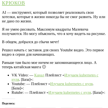
КРЮКОВ
AI — инструмент, который позволяет реализовать свои
хотелки, которые в жизни никогда бы не смог развить. Ну или
не дано по жизни.
Я не умею рисовать. Максимум квадраты Малевича
получаются. Но могу объяснить, что я хочу видеть на рисунке.
В общем, добрался до сбычи мечт!
Решил начать с заставок для своих Youtube видео. Это первое
видео в серии для начинающих.
Раньше там было мое ничем не запоминающееся лицо. А
теперь китайская манга 🙂
VK Video: —
Канал
Плейлист «
Изучаем kubernetes с
нуля
. [База]»:
Youtube: — Плейлист «
Изучаем kubernetes с нуля
.
[База]»:
Rutube: — Плейлист «
Изучаем kubernetes с нуля
. [База]»:
Поделись: