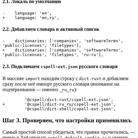
2.1. Локаль по умолчанию
-    language: 'en',

+    language: 'en,ru',
2.2. Добавляем словарь в активный список
-    dictionaries: ['companies', 'softwareTerms', 
'public-licenses', 'filetypes'],

+    dictionaries: ['companies', 'softwareTerms', 
'public-licenses', 'filetypes', 'ru-ru'],
2.3. Подключаем
русского словаря
cspell-ext.json
В массиве
находим строку с
и добавляем
import
dict-rust
сразу после неё импорт русского словаря (внимание на
подчёркивания — именно
):
_ru_ru
         '@cspell/dict-rust/cspell-ext.json',

+        '@cspell/dict-ru_ru/cspell-ext.json',

         '@cspell/dict-shell/cspell-ext.json',
Шаг 3. Проверяем, что настройки применились
Самый простой способ убедиться, что правки прочитались, —
прямо в Zed открыть
и сверить
cspell-default.config.js