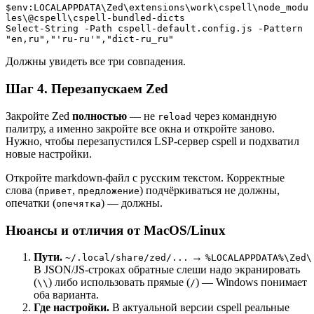
$env:LOCALAPPDATA\Zed\extensions\work\cspell\node_modu
les\@cspell\cspell-bundled-dicts

Select-String -Path cspell-default.config.js -Pattern 
"en,ru","'ru-ru'","dict-ru_ru"
Должны увидеть все три совпадения.
Шаг 4. Перезапускаем Zed
Закройте Zed
полностью
— не
через командную
reload
палитру, а именно закройте все окна и откройте заново.
Нужно, чтобы перезапустился LSP-сервер cspell и подхватил
новые настройки.
Откройте markdown-файл с русским текстом. Корректные
слова (
,
) подчёркиваться не должны,
привет
предложение
опечатки (
) — должны.
опечятка
Нюансы и отличия от MacOS/Linux
Пути.
→
~/.local/share/zed/...
%LOCALAPPDATA%\Zed\
В JSON/JS-строках обратные слеши надо экранировать
(
) либо использовать прямые (
) — Windows понимает
\\
/
оба варианта.
Где настройки.
В актуальной версии cspell реальные