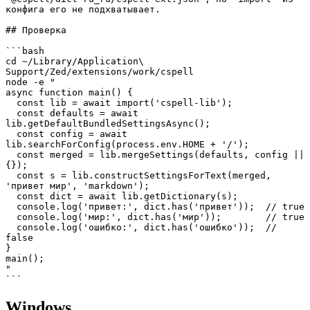
конфига его не подхватывает.

## Проверка

```bash

cd ~/Library/Application\ 
Support/Zed/extensions/work/cspell

node -e "

async function main() {

  const lib = await import('cspell-lib');

  const defaults = await 
lib.getDefaultBundledSettingsAsync();

  const config = await 
lib.searchForConfig(process.env.HOME + '/');

  const merged = lib.mergeSettings(defaults, config || 
{});

  const s = lib.constructSettingsForText(merged, 
'привет мир', 'markdown');

  const dict = await lib.getDictionary(s);

  console.log('привет:', dict.has('привет'));  // true

  console.log('мир:', dict.has('мир'));        // true

  console.log('ошибко:', dict.has('ошибко'));  // 
false

}

main();

"

```
Windows