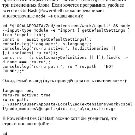
три изменённых блока. Если хочется программно, удобнее
всего из Git Bash (PowerShell плохо переваривает
многострочные
с кавычками):
node -e
cd "$LOCALAPPDATA/Zed/extensions/work/cspell" && node 
--input-type=module -e "import { getDefaultSettings } 
from 'cspell-lib';

const s = await getDefaultSettings();

console.log('language:', s.language);

console.log('ru-ru active:', (s.dictionaries || 
[]).includes('ru-ru'));

const ru = (s.dictionaryDefinitions || []).find(d => 
d.name === 'ru-ru');

console.log('ru-ru path:', ru ? ru.path : 'NOT 
FOUND');"
Ожидаемый вывод (путь приведён для пользователя
):
auser
language: en,

ruru-ru active: true

ru-ru path: 
C:\Users\auser\AppData\Local\Zed\extensions\work\cspel
l\node_modules\@cspell\dict-ru_ru\ru_ru.trie.gz
В PowerShell без Git Bash можно хотя бы убедиться, что
строки попали в файл:
cd 