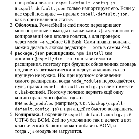
настройки лежат в
,
cspell-default.config.js
а
только импортирует его. Если у
cspell-default.json
вас cspell постарше — правьте
,
cspell-default.json
как в оригинальной статье.
Оболочка.
PowerShell и cmd плохо переваривают
многострочные команды с кавычками. Для установок и
копирований они вполне годятся, а для проверок
через
удобнее Git Bash. Сами правки конфига
node -e
можно делать в любом редакторе — хоть в самом Zed.
расширения.
сам
package.json
npm install
допишет
в зависимости
@cspell/dict-ru_ru
расширения, поэтому при будущих обновлениях словарь
подтянется автоматически и переустанавливать его
вручную не нужно.
Но:
при крупном обновлении
самого расширения, когда
пересоздаётся с
node_modules
нуля, правки
слетят вместе
cspell-default.config.js
с
-копией. Поэтому полезно держать ещё одну
.bak
копию правленого файла где-то
вне
(например, в
node_modules
D:\backup\cspell-
) и при апдейте быстро возвращать.
default.config.js
Кодировка.
Сохраняйте
в
cspell-default.config.js
UTF-8 без BOM. Zed по умолчанию так и делает, а вот
классический Блокнот может добавить BOM, и
тогда
-модуль не загрузится.
.js