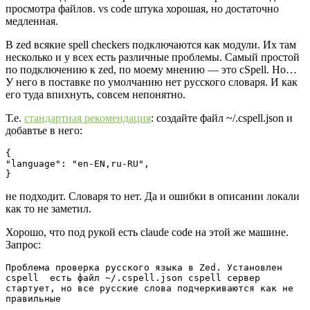
просмотра файлов. vs code штука хорошая, но достаточно
медленная.
В zed всякие spell checkers подключаются как модули. Их там
несколько и у всех есть различные проблемы. Самый простой
по подключению к zed, по моему мнению — это cSpell. Но…
У него в поставке по умолчанию нет русского словаря. И как
его туда впихнуть, совсем непонятно.
Т.е.
стандартная рекомендация
: создайте файл ~/.cspell.json и
добавтье в него:
{

"language": "en-EN,ru-RU",

}
не подходит. Словаря то нет. Да и ошибки в описании локали
как то не заметил.
Хорошо, что под рукой есть claude code на этой же машине.
Запрос:
Проблема проверка русского языка в Zed. Установлен 
cspell  есть файл ~/.cspell.json cspell сервер 
стартует, но все русские слова подчеркиваются как не 
правильные