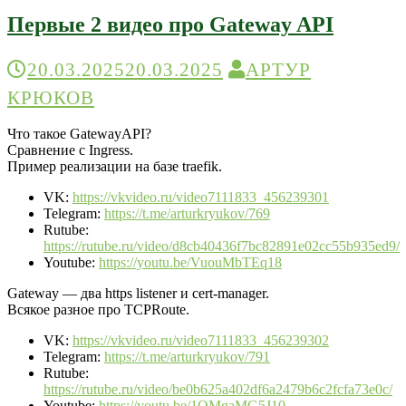
Первые 2 видео про Gateway API
20.03.2025
20.03.2025
АРТУР
КРЮКОВ
Что такое GatewayAPI?
Сравнение с Ingress.
Пример реализации на базе traefik.
VK:
https://vkvideo.ru/video7111833_456239301
Telegram:
https://t.me/arturkryukov/769
Rutube:
https://rutube.ru/video/d8cb40436f7bc82891e02cc55b935ed9/
Youtube:
https://youtu.be/VuouMbTEq18
Gateway — два https listener и cert-manager.
Всякое разное про TCPRoute.
VK:
https://vkvideo.ru/video7111833_456239302
Telegram:
https://t.me/arturkryukov/791
Rutube:
https://rutube.ru/video/be0b625a402df6a2479b6c2fcfa73e0c/
Youtube:
https://youtu.be/1OMgaMG5J10