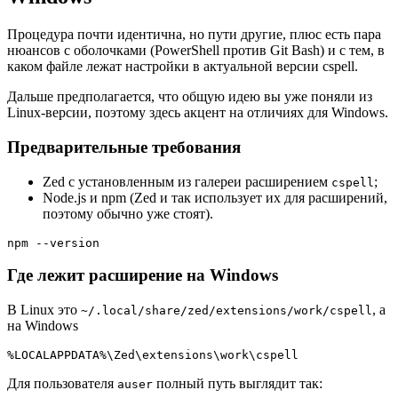
Процедура почти идентична, но пути другие, плюс есть пара
нюансов с оболочками (PowerShell против Git Bash) и с тем, в
каком файле лежат настройки в актуальной версии cspell.
Дальше предполагается, что общую идею вы уже поняли из
Linux-версии, поэтому здесь акцент на отличиях для Windows.
Предварительные требования
Zed с установленным из галереи расширением
;
cspell
Node.js и npm (Zed и так использует их для расширений,
поэтому обычно уже стоят).
npm --version
Где лежит расширение на Windows
В Linux это
, а
~/.local/share/zed/extensions/work/cspell
на Windows
%LOCALAPPDATA%\Zed\extensions\work\cspell
Для пользователя
полный путь выглядит так:
auser