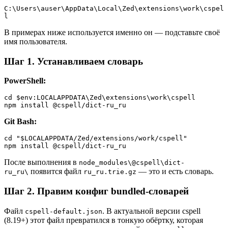
C:\Users\auser\AppData\Local\Zed\extensions\work\cspel
l
В примерах ниже используется именно он — подставьте своё
имя пользователя.
Шаг 1. Устанавливаем словарь
PowerShell:
cd $env:LOCALAPPDATA\Zed\extensions\work\cspell

npm install @cspell/dict-ru_ru
Git Bash:
cd "$LOCALAPPDATA/Zed/extensions/work/cspell"

npm install @cspell/dict-ru_ru
После выполнения в
node_modules\@cspell\dict-
появится файл
— это и есть словарь.
ru_ru\
ru_ru.trie.gz
Шаг 2. Правим конфиг bundled-словарей
Файл
. В актуальной версии cspell
cspell-default.json
(8.19+) этот файл превратился в тонкую обёртку, которая