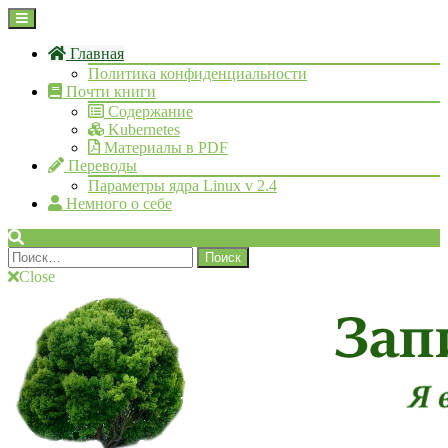
Skip
Open
to
Menu
content
Главная
Политика конфиденциальности
Почти книги
Содержание
Kubernetes
Материалы в PDF
Переводы
Параметры ядра Linux v 2.4
Немного о себе
Search
Найти:
Close