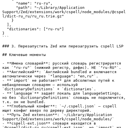
      "name": "ru-ru",

      "path": "~/Library/Application 
Support/Zed/extensions/work/cspell/node_modules/@cspel
l/dict-ru_ru/ru_ru.trie.gz"

    }

  ],

  "dictionaries": ["ru-ru"]

}

```

### 3. Перезапустить Zed или перезагрузить cspell LSP

## Ключевые моменты

- **Имена словарей**: русский словарь регистрируется 
как `"ru-ru"` (нижний регистр, дефис). НЕ `"ru-RU"`.

- **Английский**: `Английский bundled и включается 
автоматически через `"language": "en,ru"`.

- **`import` не работает** для абсолютных путей к 
небандленным словарям — используй 
`dictionaryDefinitions` + `dictionaries`.

- **`language`** задаёт локаль для languageSettings, 
но без `dictionaryDefinitions` словарь не подключится, 
т.к. он не bundled.

- **Глобальный конфиг**: `~/.cspell.json` — cspell 
ищет конфиг вверх по дереву директорий.

- **Путь Zed extension**: `~/Library/Application 
Support/Zed/extensions/work/cspell/node_modules/`

- **cspell-ext.json** словаря находится в 
`@cspell/dict-ru_ru/cspell-ext.json`, но `import` из 