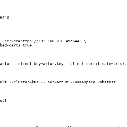
6443
--server=https://192.168.218.49:6443 \

bed-certs=true
artur --client-key=artur.key --client-certificate=artur.
ult --cluster=k8s --user=artur --namespace kubetest
ult