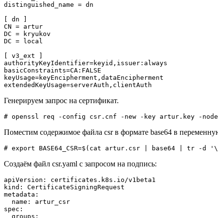
distinguished_name = dn

[ dn ]

CN = artur

DC = kryukov

DC = local

[ v3_ext ]

authorityKeyIdentifier=keyid,issuer:always

basicConstraints=CA:FALSE

keyUsage=keyEncipherment,dataEncipherment

extendedKeyUsage=serverAuth,clientAuth
Генерируем запрос на сертификат.
# openssl req -config csr.cnf -new -key artur.key -node
Поместим содержимое файла csr в формате base64 в перемен
# export BASE64_CSR=$(cat artur.csr | base64 | tr -d '\
Создаём файл csr.yaml с запросом на подпись:
apiVersion: certificates.k8s.io/v1beta1

kind: CertificateSigningRequest

metadata:

  name: artur_csr

spec:

  groups:
