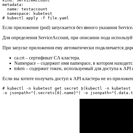
kind: ServiceAccount

metadata:

  name: testaccount

  namespace: kubetest

# kubectl apply -f file.yaml
Если приложение (pod) запускается без явного указания ServiceA
Для определения ServiceAccount, при описании пода используй
При запуске приложения ему автоматически подключается директор
ca.crt – сертификат CA кластера.
Namespace – содержит имя namespace, в котором находитс
token – содержит токен, используемый для доступа к API 
Если вы хотите получать доступ к API кластера не из приложе
# kubectl -n kubetest get secret $(kubectl -n kubetest 
-o jsonpath="{.secrets[0].name}") -o jsonpath="{.data.t