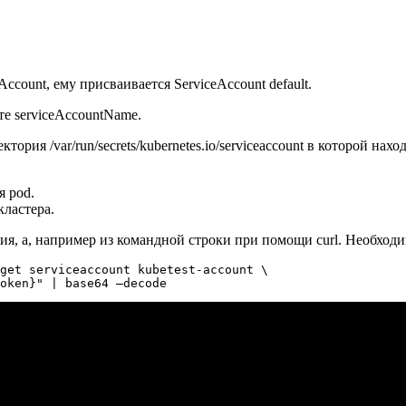
ccount, ему присваивается ServiceAccount default.
те serviceAccountName.
ия /var/run/secrets/kubernetes.io/serviceaccount в которой нахо
я pod.
кластера.
ния, а, например из командной строки при помощи curl. Необход
get serviceaccount kubetest-account \

oken}" | base64 –decode