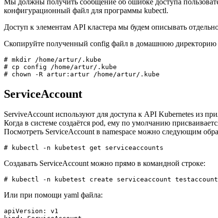
Мы должны получить сообщение об ошибке доступа пользователя
конфигурационный файл для программы kubectl.
Доступ к элементам API кластера мы будем описывать отдельно
Скопируйте полученный config файл в домашнюю директорию по
# mkdir /home/artur/.kube

# cp config /home/artur/.kube

# chown -R artur:artur /home/artur/.kube
ServiceAccount
ServiveAccount используют для доступа к API Kubernetes из пр
Когда в системе создаётся pod, ему по умолчанию присваивается
Посмотреть ServiceAccount в namespace можно следующим обра
# kubectl -n kubetest get serviceaccounts
Создавать ServiceAccount можно прямо в командной строке:
# kubectl -n kubetest create serviceaccount testaccount
Или при помощи yaml файла:
apiVersion: v1
