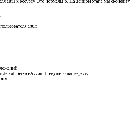
 artur к ресурсу. Это нормально. На данном этапе мы сконфигур
.
льзователя artur:
иложений.
 default ServiceAccount текущего namespace.
зом: