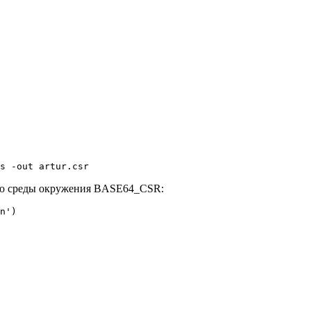
s -out artur.csr
ную среды окружения BASE64_CSR:
n')