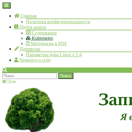
Skip
Open
to
Menu
content
Главная
Политика конфиденциальности
Почти книги
Содержание
Kubernetes
Материалы в PDF
Переводы
Параметры ядра Linux v 2.4
Немного о себе
Search
Найти:
Close