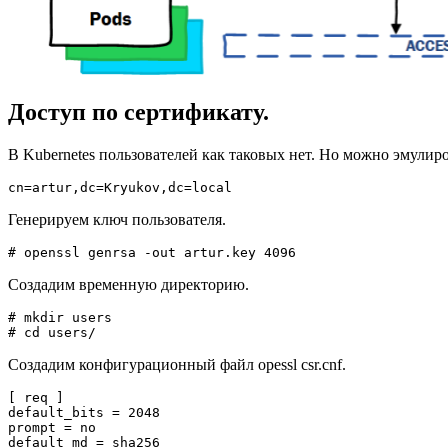
Доступ по сертификату.
В Kubernetes пользователей как таковых нет. Но можно эмулиро
cn=artur,dc=Kryukov,dc=local
Генерируем ключ пользователя.
# openssl genrsa -out artur.key 4096
Создадим временную директорию.
# mkdir users

# cd users/
Создадим конфигурационный файл opessl csr.cnf.
[ req ]

default_bits = 2048

prompt = no

default_md = sha256
