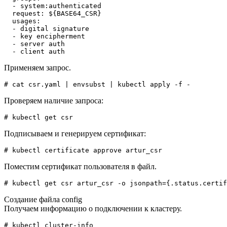
  - system:authenticated

  request: ${BASE64_CSR}

  usages:

  - digital signature

  - key encipherment

  - server auth

  - client auth
Применяем запрос.
# cat csr.yaml | envsubst | kubectl apply -f -
Проверяем наличие запроса:
# kubectl get csr
Подписываем и генерируем сертификат:
# kubectl certificate approve artur_csr
Поместим сертификат пользователя в файл.
# kubectl get csr artur_csr -o jsonpath={.status.certif
Создание файла config
Получаем информацию о подключении к кластеру.
# kubectl cluster-info