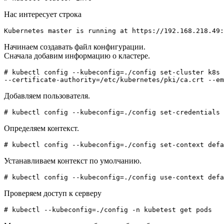
Нас интересует строка
Kubernetes master is running at https://192.168.218.49:
Начинаем создавать файл конфигурации.
Сначала добавим информацию о кластере.
# kubectl config --kubeconfig=./config set-cluster k8s 
--certificate-authority=/etc/kubernetes/pki/ca.crt --em
Добавляем пользователя.
# kubectl config --kubeconfig=./config set-credentials 
Определяем контекст.
# kubectl config --kubeconfig=./config set-context defa
Устанавливаем контекст по умолчанию.
# kubectl config --kubeconfig=./config use-context defa
Проверяем доступ к серверу
# kubectl --kubeconfig=./config -n kubetest get pods