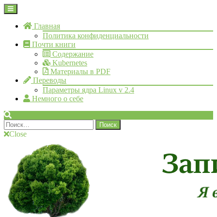
Skip
Open
to
Menu
content
Главная
Политика конфиденциальности
Почти книги
Содержание
Kubernetes
Материалы в PDF
Переводы
Параметры ядра Linux v 2.4
Немного о себе
Search
Найти:
Close