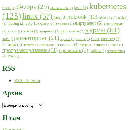
kubernetes
devops
(29)
java
(4)
CI|CD
(1)
ekasticsearch
(1)
(125)
linux
(57)
mikrotik
(11)
mac
(3)
openvpn
(1)
rancher
виртуалки
(5)
voip
(3)
routing
(2)
(1)
windows
(1)
youtube
(1)
документация
курсы
(61)
жизня
(2)
здоровье
(2)
идиотизмы
(2)
(1)
железо
(1)
мониторинг
(21)
настроение
(4)
логи
(2)
музыка
(1)
мысли
(1)
негатив
(3)
позитив
(2)
новости
(1)
переводы
(1)
почта
(1)
приколы
(1)
прог
(1)
программирование
(11)
про жизнь
(7)
работа
(2)
черный пиар
это
(3)
(1)
RSS
RSS - Записи
Архив
Архив
Я там
Мои твиты