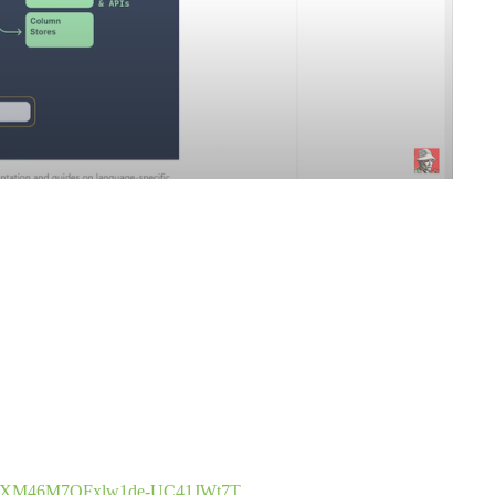
UDFl0XM46M7OFxlw1de-UC41JWt7T