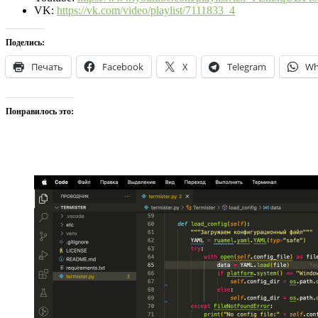
VK:
https://vk.com/video/playlist/7111833_4
Поделись:
Печать
Facebook
X
Telegram
Wh
Понравилось это: