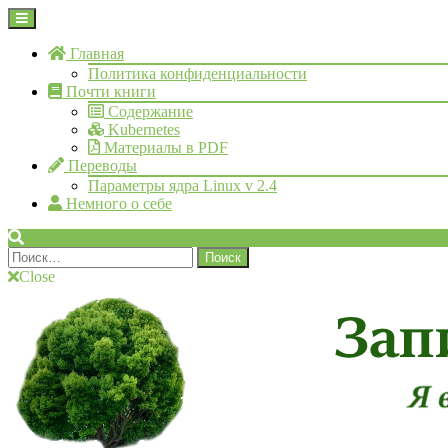
Skip
Open
to
Menu
content
Главная
Политика конфиденциальности
Почти книги
Содержание
Kubernetes
Материалы в PDF
Переводы
Параметры ядра Linux v 2.4
Немного о себе
Search
Найти:
Close