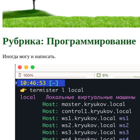
Я вижу Мир, Мир видит меня
Записки Линуксоида
Рубрика:
Программирование
Иногда могу и написать.