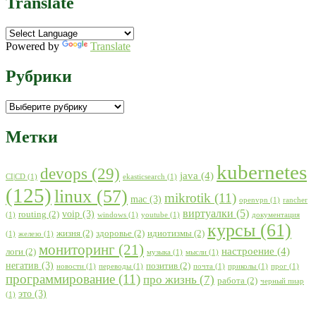
Translate
Powered by
Translate
Рубрики
Рубрики
Метки
kubernetes
devops
(29)
java
(4)
CI|CD
(1)
ekasticsearch
(1)
(125)
linux
(57)
mikrotik
(11)
mac
(3)
openvpn
(1)
rancher
виртуалки
(5)
voip
(3)
routing
(2)
(1)
windows
(1)
youtube
(1)
документация
курсы
(61)
жизня
(2)
здоровье
(2)
идиотизмы
(2)
(1)
железо
(1)
мониторинг
(21)
настроение
(4)
логи
(2)
музыка
(1)
мысли
(1)
негатив
(3)
позитив
(2)
новости
(1)
переводы
(1)
почта
(1)
приколы
(1)
прог
(1)
программирование
(11)
про жизнь
(7)
работа
(2)
черный пиар
это
(3)
(1)