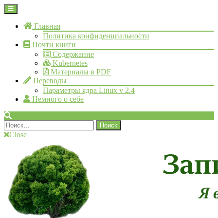
Skip
Open
to
Menu
content
Главная
Политика конфиденциальности
Почти книги
Содержание
Kubernetes
Материалы в PDF
Переводы
Параметры ядра Linux v 2.4
Немного о себе
Search
Найти:
Close