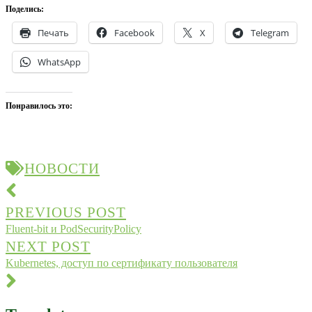
Поделись:
Печать
Facebook
X
Telegram
WhatsApp
Понравилось это:
НОВОСТИ
Post
navigation
PREVIOUS POST
Fluent-bit и PodSecurityPolicy
NEXT POST
Kubernetes, доступ по сертификату пользователя