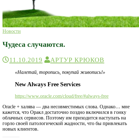
Новости
Я вижу Мир, Мир видит меня
Записки Линуксоида
Чудеса случаются.
11.10.2019
АРТУР КРЮКОВ
«Налетай, торопись, покупай живопись!»
New Always Free Services
https://www.oracle.com/cloud/free/#always-free
Oracle + халява — два несовместимых слова. Однако… мне
кажется, что Оракл достаточно поздно включился в гонку
облачных сервисов. Поэтому им приходится наступать на
горло своей патологической жадности, что бы привлекать
новых клиентов.